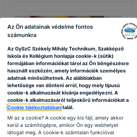
Az Ön adatainak védelme fontos
számunkra
Az GySzC Székely Mihály Technikum, Szakképző
Iskola és Kollégium honlapja cookie-k (sütik)
Festő, mázoló, tapétázó
formájában információkat tárol az Ön böngészésre
használt eszközén, amely információk személyes
Építőipar
adatnak minősülhetnek. Az alábbiakban
lehetősége van dönteni arról, hogy mely típusú
Tovább
cookie-k alkalmazását kívánja engedélyezni. A
cookie-k alkalmazásáról teljeskörű információkat a
Cookie tájékoztatóban
talál.
Mi az a cookie? A cookie egy kis fájl, amely akkor
kerül a számítógépre, amikor Ön egy webhelyet
látogat meg. A cookie-k számtalan funkcióval