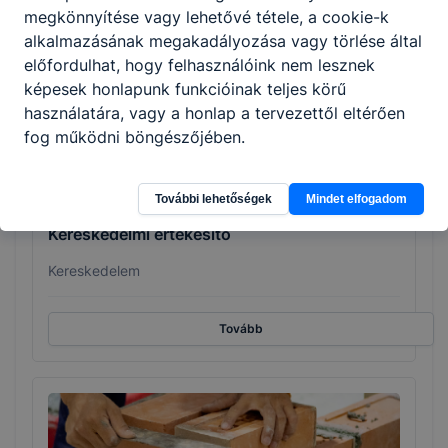
megkönnyítése vagy lehetővé tétele, a cookie-k
Tovább
alkalmazásának megakadályozása vagy törlése által
előfordulhat, hogy felhasználóink nem lesznek
képesek honlapunk funkcióinak teljes körű
használatára, vagy a honlap a tervezettől eltérően
fog működni böngészőjében.
További lehetőségek
Mindet elfogadom
Kereskedelmi értékesítő
Kereskedelem
Tovább