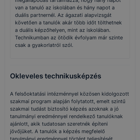
megállapodás tartalmazza, hogy hány napot
van a tanuló az iskolában és hány napot a
duális partnernél. Az ágazati alapvizsgát
követően a tanulók akár több időt tölthetnek
a duális képzőhelyen, mint az iskolában.
Technikumban az ötödik évfolyam már szinte
csak a gyakorlatról szól.
Okleveles technikusképzés
A felsőoktatási intézménnyel közösen kidolgozott
szakmai program alapján folytatott, emelt szintű
szakmai tudást biztosító képzés azoknak a jó
tanulmányi eredménnyel rendelkező tanulóknak
ajánlott, akik tudatosan szeretnék építeni
jövőjüket. A tanulók a képzés megfelelő
tanulmányi eredménnyel történt teljesítését