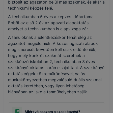
biztosít az ágazaton belül más szakmák, és akár a
Kereskedelem
technikumi képzés felé.
A technikumban 5 éves a képzés időtartama.
Oktatás
Ebből az első 2 év az ágazati alapoktatás,
amelyet a technikumban is alapvizsga zár.
Gazdálkodás és menedzsment
A tanulóknak a jelentkezéskor tehát elég az
ágazatot megjelölniük. A közös ágazati alapok
megismerését követően kell csak eldönteniük,
hogy mely konkrét szakmát szeretnék a
szakképző iskolában 2, technikumban 3 éves
szakirányú oktatás során elsajátítani. A szakirányú
oktatás cégek közreműködésével, valós
munkakörnyezetben megvalósuló duális szakmai
oktatás keretében, vagy ilyen lehetőség
hiányában az iskola tanműhelyében zajlik.
Miért válasszam a szakképzést?