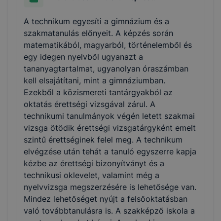
A technikum egyesíti a gimnázium és a
szakmatanulás előnyeit. A képzés során
matematikából, magyarból, történelemből és
egy idegen nyelvből ugyanazt a
tananyagtartalmat, ugyanolyan óraszámban
kell elsajátítani, mint a gimnáziumban.
Ezekből a közismereti tantárgyakból az
oktatás érettségi vizsgával zárul. A
technikumi tanulmányok végén letett szakmai
vizsga ötödik érettségi vizsgatárgyként emelt
szintű érettséginek felel meg. A technikum
elvégzése után tehát a tanuló egyszerre kapja
kézbe az érettségi bizonyítványt és a
technikusi oklevelet, valamint még a
nyelvvizsga megszerzésére is lehetősége van.
Mindez lehetőséget nyújt a felsőoktatásban
való továbbtanulásra is. A szakképző iskola a