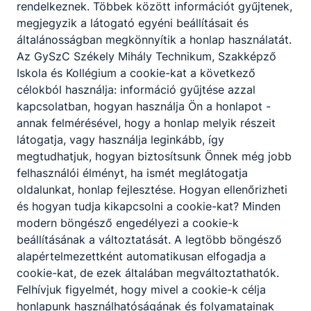
rendelkeznek. Többek között információt gyűjtenek,
megjegyzik a látogató egyéni beállításait és
Fodrász
általánosságban megkönnyítik a honlap használatát.
Az GySzC Székely Mihály Technikum, Szakképző
Szépészet
Iskola és Kollégium a cookie-kat a következő
célokból használja: információ gyűjtése azzal
Tovább
kapcsolatban, hogyan használja Ön a honlapot -
annak felmérésével, hogy a honlap melyik részeit
látogatja, vagy használja leginkább, így
megtudhatjuk, hogyan biztosítsunk Önnek még jobb
felhasználói élményt, ha ismét meglátogatja
oldalunkat, honlap fejlesztése. Hogyan ellenőrizheti
és hogyan tudja kikapcsolni a cookie-kat? Minden
modern böngésző engedélyezi a cookie-k
beállításának a változtatását. A legtöbb böngésző
Informatikai rendszer- és alkalmazás-
alapértelmezettként automatikusan elfogadja a
üzemeltető technikus
cookie-kat, de ezek általában megváltoztathatók.
Informatika és távközlés
Felhívjuk figyelmét, hogy mivel a cookie-k célja
honlapunk használhatóságának és folyamatainak