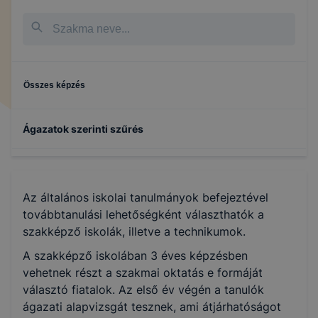
Összes képzés
Ágazatok szerinti szűrés
Turizmus-vendéglátás
Az általános iskolai tanulmányok befejeztével
Építőipar
továbbtanulási lehetőségként választhatók a
szakképző iskolák, illetve a technikumok.
Szépészet
A szakképző iskolában 3 éves képzésben
vehetnek részt a szakmai oktatás e formáját
választó fiatalok. Az első év végén a tanulók
Informatika és távközlés
ágazati alapvizsgát tesznek, ami átjárhatóságot