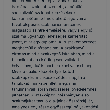
mesterembereket képzi. Annak, aki az
iskolában szakmát szerzett, a ráépülő,
specializáló szakmai képzéseknek
köszönhetően számos lehetősége van a
továbblépésre, szakmai ismereteinek
magasabb szintre emelésére. Vagyis egy jó
szakma ugyanúgy lehetséges karrierutat
jelent, mint egy diploma. A jó szakembereket
megbecsüli a társadalom. A szakirányú
oktatás mind a szakképző iskolában, mind a
technikumban elsődlegesen vállalati
helyszínen, duális partnereknél valósul meg.
Mivel a duális képzőhellyel kötött
szakképzési munkaszerződés alapján a
tanulókat munkabér illeti meg, már
tanulmányaik során rendszeres jövedelemhez
juthatnak. A szakképző intézmények első
szakmájukat tanuló diákjainak ösztöndíj jár,
amelynek egy része egyösszegű pályakezdési