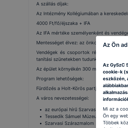
A szállás díjak:
Az Intézmény Kollégiumában a kereskedelm
4000 Ft/fő/éjszaka + IFA
Az IFA mértéke személyenként és vendégé
Mentességet élvez: az önkormányzat hatál
Az Ön ad
Vendégek és csoportok részére tanév kö
tanítási szünetekben tudunk szálláslehető
Az GySzC S
Az épület környékén 300 méteres körzetben
cookie-k (
eszközén, 
Program lehetőségek:
alábbiakba
Fürdőzés a Holt-Körös partján lévő stran
alkalmazásá
A város nevezetességei:
információ
Mi az a coo
az európai hírű Szarvasi Arborétum
Ön egy web
Tessedik Sámuel Múzeum
Többek közö
Szarvasi Szárazmalom