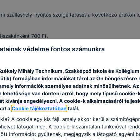
i szálláshely-nyújtás szolgáltatását a következő árakon le
jszakánként 700 Ft.
yos rendelete alapján (
www.szarvas.hu
– Önkormányzati jo
atainak védelme fontos számunkra
zben csak hétvégeken (péntek délután 12.00 órától – vas
séget biztosítani intézményünkben.
zékely Mihály Technikum, Szakképző Iskola és Kollégium
 boltok, étterem és pizzéria található.
sütik) formájában információkat tárol az Ön böngészésre 
amely információk személyes adatnak minősülhetnek. Az
n lehetősége van dönteni arról, hogy mely típusú cookie-
dokon és a Városi Gyógyfürdőben
t kívánja engedélyezni. A cookie-k alkalmazásáról teljes
kat a
Cookie tájékoztatóban
talál.
kie? A cookie egy kis fájl, amely akkor kerül a számítógép
helyet látogat meg. A cookie-k számtalan funkcióval rend
tt információt gyűjtenek, megjegyzik a látogató egyéni beá