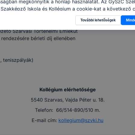
osságban megkönnyítik a honlap használatát. Az GySzC Szé
özpontja, tanösvénye
 Szakképző Iskola és Kollégium a cookie-kat a következő 
információ gyűjtése azzal kapcsolatban, hogyan használja 
További lehetőségek
Mind
nnak felmérésével, hogy a honlap melyik részeit látogatja,
eginkább, így megtudhatjuk, hogyan biztosítsunk Önnek mé
zető Szarvasi Történelmi Emlékút
i élményt, ha ismét meglátogatja oldalunkat, honlap fejlesz
endezésére bérleti díj ellenében
nőrizheti és hogyan tudja kikapcsolni a cookie-kat? Mind
gedélyezi a cookie-k beállításának a változtatását. A leg
lapértelmezettként automatikusan elfogadja a cookie-kat,
, teniszpályák)
egváltoztathatók. Felhívjuk figyelmét, hogy mivel a cookie-
használhatóságának és folyamatainak megkönnyítése vagy
ookie-k alkalmazásának megakadályozása vagy törlése által
t, hogy felhasználóink nem lesznek képesek honlapunk fun
Kollégium elérhetősége
 használatára, vagy a honlap a tervezettől eltérően fog műk
5540 Szarvas, Vajda Péter u. 18.
ben.
Telefon:
66/514-890/510 m.
E-mail cím:
kollegium@szvki.hu