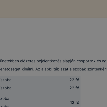
netekben előzetes bejelentkezés alapján csoportok és egyé
ehetőséget kínálni. Az alábbi táblázat a szobák szintenkén
/szoba
22 fő
/szoba
22 fő
szoba
13 fő
/szoba