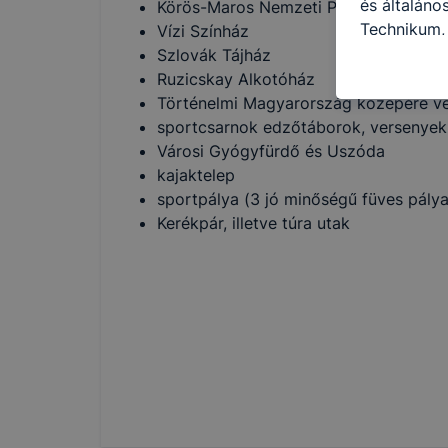
és általán
Körös-Maros Nemzeti Park Látogatók
Technikum,
Vízi Színház
használja: 
Szlovák Tájház
honlapot -a
Ruzicskay Alkotóház
használja l
Történelmi Magyarország közepére ve
felhasználó
sportcsarnok edzőtáborok, versenyek r
Hogyan elle
Városi Gyógyfürdő és Uszóda
böngésző en
kajaktelep
böngésző a
sportpálya (3 jó minőségű füves pálya
általában m
Kerékpár, illetve túra utak
honlapunk 
tétele, a c
előfordulha
teljes körű
böngészőjé