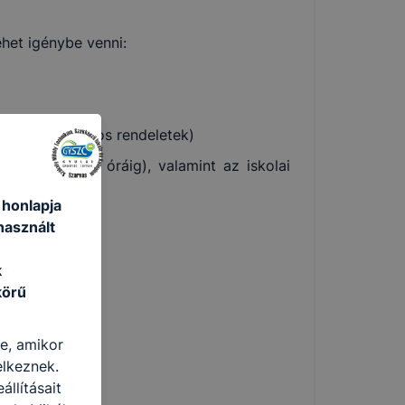
het igénybe venni:
gtár – Hatályos rendeletek)
árnap 12.00 óráig), valamint az iskolai
 honlapja
használt
k
körű
re, amikor
elkeznek.
llításait