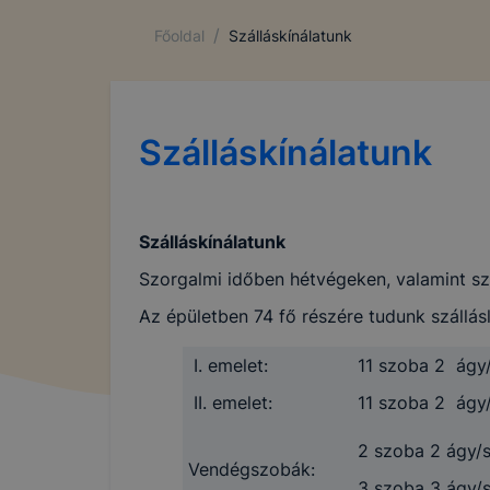
/
Főoldal
Szálláskínálatunk
Szálláskínálatunk
Szálláskínálatunk
Szorgalmi időben hétvégeken, valamint szü
Az épületben 74 fő részére tudunk szállásl
I. emelet:
11 szoba 2 ágy
II. emelet:
11 szoba 2 ágy
2 szoba 2 ágy/
Vendégszobák:
3 szoba 3 ágy