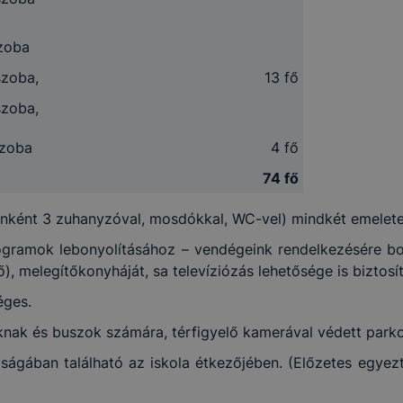
szoba
szoba,
13 fő
szoba,
szoba
4 fő
74 fő
nként 3 zuhanyzóval, mosdókkal, WC-vel) mindkét emeleten
gramok lebonyolításához – vendégeink rendelkezésére boc
), melegítőkonyháját, sa televíziózás lehetősége is biztosí
éges.
nak és buszok számára, térfigyelő kamerával védett parko
ágában található az iskola étkezőjében. (Előzetes egyez