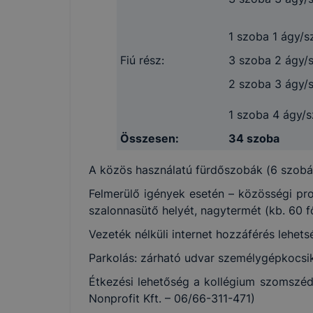
1 szoba 1 ágy/
Fiú rész:
3 szoba 2 ágy/
2 szoba 3 ágy/
1 szoba 4 ágy/
Összesen:
34 szoba
A közös használatú fürdőszobák (6 szobá
Felmerülő igények esetén – közösségi pro
szalonnasütő helyét, nagytermét (kb. 60 fő
Vezeték nélküli internet hozzáférés lehets
Parkolás: zárható udvar személygépkocsik
Étkezési lehetőség a kollégium szomszéds
Nonprofit Kft. – 06/66-311-471)