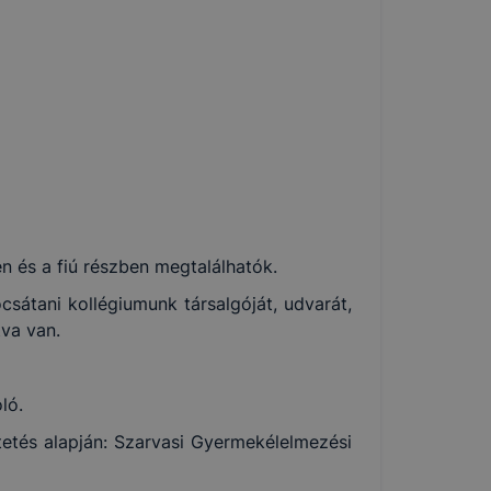
 és a fiú részben megtalálhatók.
sátani kollégiumunk társalgóját, udvarát,
tva van.
ló.
tetés alapján: Szarvasi Gyermekélelmezési