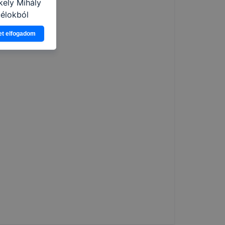
kely Mihály
célokból
Ön a
et elfogadom
 vagy
g jobb
tése.
en modern
több
 de ezek
k célja
 lehetővé
kcióinak
ödni