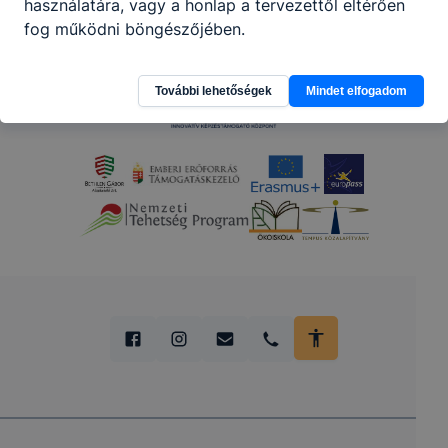
Partnereink
használatára, vagy a honlap a tervezettől eltérően
fog működni böngészőjében.
További lehetőségek
Mindet elfogadom