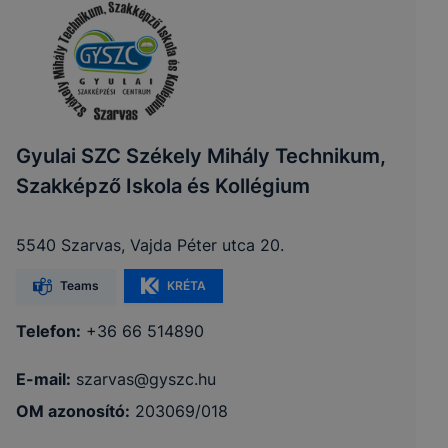
Gyulai SZC Székely Mihály Technikum,
Szakképző Iskola és Kollégium
5540 Szarvas, Vajda Péter utca 20.
Teams
KRÉTA
Telefon:
+36 66 514890
E-mail:
szarvas@gyszc.hu
OM azonosító:
203069/018