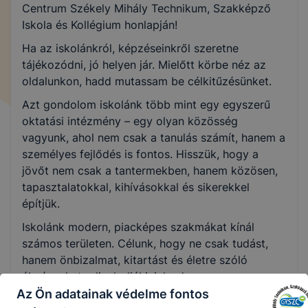
Centrum Székely Mihály Technikum, Szakképző
Iskola és Kollégium honlapján
!
Ha az iskolánkról, képzéseinkről szeretne
tájékozódni, jó helyen jár. Mielőtt körbe néz az
oldalunkon, hadd mutassam be célkitűzésünket.
Azt gondolom iskolánk több mint egy egyszerű
oktatási intézmény – egy olyan közösség
vagyunk, ahol nem csak a tanulás számít, hanem a
személyes fejlődés is fontos. Hisszük, hogy a
jövőt nem csak a tantermekben, hanem közösen,
tapasztalatokkal, kihívásokkal és sikerekkel
építjük.
Iskolánk modern, piacképes szakmákat kínál
számos területen. Célunk, hogy ne csak tudást,
hanem önbizalmat, kitartást és életre szóló
élményeket adjunk diákjainknak.
Az Ön adatainak védelme fontos
Nálunk a gyakorlati oktatás, az innovatív