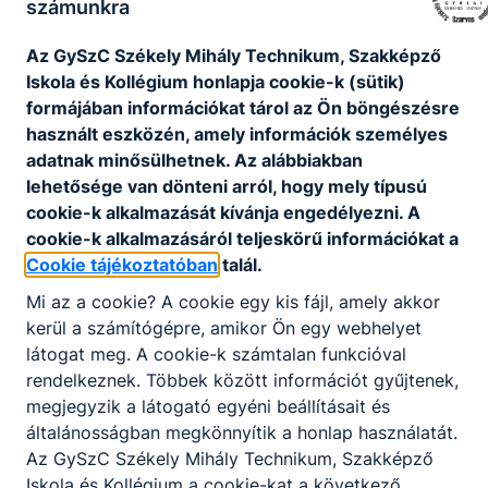
számunkra
szemlélet és a barátságos légkör kéz a kézben jár.
Fontos számunkra, hogy mindenki megtalálja a
Az GySzC Székely Mihály Technikum, Szakképző
saját útját, legyen szó szakmai sikerekről,
Iskola és Kollégium honlapja cookie-k (sütik)
továbbtanulásról vagy akár vállalkozói tervekről.
formájában információkat tárol az Ön böngészésre
Ha olyan iskolát keres, ahol a magas szintű
használt eszközén, amely információk személyes
szakmai felkészítés mellett odafigyelnek Önre,
adatnak minősülhetnek. Az alábbiakban
ahol nemcsak a tudása számít, hanem Ön mint
lehetősége van dönteni arról, hogy mely típusú
ember is, akkor köztünk a helye! Bátran fedezze
cookie-k alkalmazását kívánja engedélyezni. A
fel a lehetőségeket, tegyen fel kérdéseket, és
cookie-k alkalmazásáról teljeskörű információkat a
tapasztalja meg, milyen érzés egy támogató
Cookie tájékoztatóban
talál.
közösség tagjának lenni.
Mi az a cookie? A cookie egy kis fájl, amely akkor
Varga Angéla
igazgató
kerül a számítógépre, amikor Ön egy webhelyet
látogat meg. A cookie-k számtalan funkcióval
rendelkeznek. Többek között információt gyűjtenek,
megjegyzik a látogató egyéni beállításait és
általánosságban megkönnyítik a honlap használatát.
Az GySzC Székely Mihály Technikum, Szakképző
Iskola és Kollégium a cookie-kat a következő