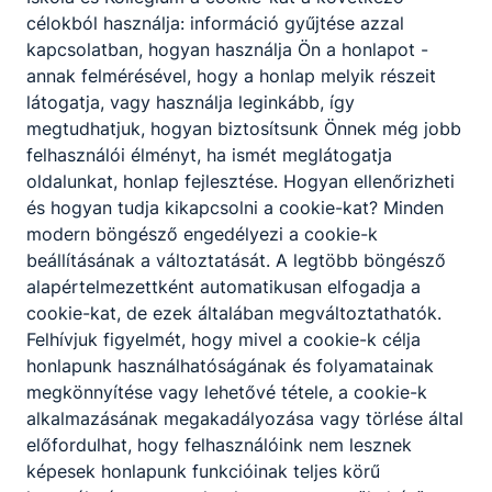
célokból használja: információ gyűjtése azzal
kapcsolatban, hogyan használja Ön a honlapot -
annak felmérésével, hogy a honlap melyik részeit
látogatja, vagy használja leginkább, így
megtudhatjuk, hogyan biztosítsunk Önnek még jobb
felhasználói élményt, ha ismét meglátogatja
oldalunkat, honlap fejlesztése. Hogyan ellenőrizheti
és hogyan tudja kikapcsolni a cookie-kat? Minden
modern böngésző engedélyezi a cookie-k
beállításának a változtatását. A legtöbb böngésző
alapértelmezettként automatikusan elfogadja a
cookie-kat, de ezek általában megváltoztathatók.
Felhívjuk figyelmét, hogy mivel a cookie-k célja
honlapunk használhatóságának és folyamatainak
megkönnyítése vagy lehetővé tétele, a cookie-k
alkalmazásának megakadályozása vagy törlése által
előfordulhat, hogy felhasználóink nem lesznek
képesek honlapunk funkcióinak teljes körű