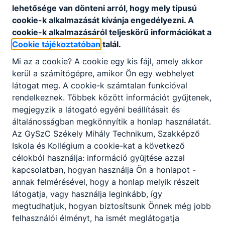
lehetősége van dönteni arról, hogy mely típusú
cookie-k alkalmazását kívánja engedélyezni. A
cookie-k alkalmazásáról teljeskörű információkat a
Cookie tájékoztatóban
talál.
Mi az a cookie? A cookie egy kis fájl, amely akkor
Partnereink
kerül a számítógépre, amikor Ön egy webhelyet
látogat meg. A cookie-k számtalan funkcióval
rendelkeznek. Többek között információt gyűjtenek,
megjegyzik a látogató egyéni beállításait és
általánosságban megkönnyítik a honlap használatát.
Az GySzC Székely Mihály Technikum, Szakképző
Iskola és Kollégium a cookie-kat a következő
célokból használja: információ gyűjtése azzal
kapcsolatban, hogyan használja Ön a honlapot -
annak felmérésével, hogy a honlap melyik részeit
látogatja, vagy használja leginkább, így
megtudhatjuk, hogyan biztosítsunk Önnek még jobb
felhasználói élményt, ha ismét meglátogatja