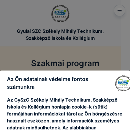
Gyulai SZC Székely Mihály Technikum,
Szakképző Iskola és Kollégium
Szakmai program
Az Ön adatainak védelme fontos
/
/
Főoldal
Szakmai dokumentumok
Szakmai program
számunkra
Az GySzC Székely Mihály Technikum, Szakképző
Szakmai program
Iskola és Kollégium honlapja cookie-k (sütik)
formájában információkat tárol az Ön böngészésre
Szakmai program 2026.pdf
használt eszközén, amely információk személyes
Letöltés
adatnak minősülhetnek. Az alábbiakban