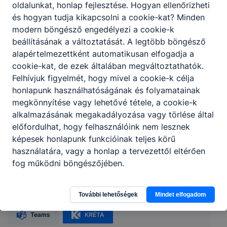
oldalunkat, honlap fejlesztése. Hogyan ellenőrizheti
és hogyan tudja kikapcsolni a cookie-kat? Minden
modern böngésző engedélyezi a cookie-k
beállításának a változtatását. A legtöbb böngésző
alapértelmezettként automatikusan elfogadja a
cookie-kat, de ezek általában megváltoztathatók.
Felhívjuk figyelmét, hogy mivel a cookie-k célja
honlapunk használhatóságának és folyamatainak
megkönnyítése vagy lehetővé tétele, a cookie-k
alkalmazásának megakadályozása vagy törlése által
előfordulhat, hogy felhasználóink nem lesznek
képesek honlapunk funkcióinak teljes körű
Gyulai SZC Székely Mihály Technikum,
használatára, vagy a honlap a tervezettől eltérően
Szakképző Iskola és Kollégium
fog működni böngészőjében.
5540 Szarvas, Vajda Péter utca 20.
További lehetőségek
Mindet elfogadom
Teams
KRÉTA