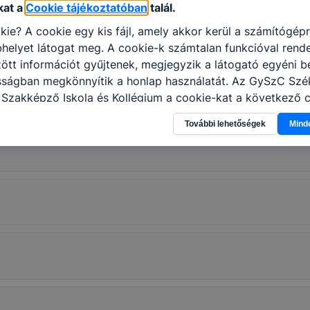
kat a
Cookie tájékoztatóban
talál.
kie? A cookie egy kis fájl, amely akkor kerül a számítógép
helyet látogat meg. A cookie-k számtalan funkcióval rend
tt információt gyűjtenek, megjegyzik a látogató egyéni beá
osságban megkönnyítik a honlap használatát. Az GySzC Szé
 Szakképző Iskola és Kollégium a cookie-kat a következő 
információ gyűjtése azzal kapcsolatban, hogyan használja 
További lehetőségek
Mind
nnak felmérésével, hogy a honlap melyik részeit látogatja,
eginkább, így megtudhatjuk, hogyan biztosítsunk Önnek mé
i élményt, ha ismét meglátogatja oldalunkat, honlap fejlesz
nőrizheti és hogyan tudja kikapcsolni a cookie-kat? Mind
gedélyezi a cookie-k beállításának a változtatását. A leg
lapértelmezettként automatikusan elfogadja a cookie-kat,
egváltoztathatók. Felhívjuk figyelmét, hogy mivel a cookie-
használhatóságának és folyamatainak megkönnyítése vagy
ookie-k alkalmazásának megakadályozása vagy törlése által
t, hogy felhasználóink nem lesznek képesek honlapunk fun
 használatára, vagy a honlap a tervezettől eltérően fog műk