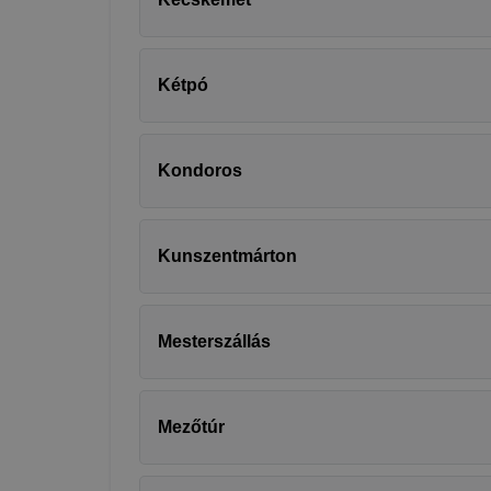
böngészőjé
Kétpó
Kondoros
Kunszentmárton
Mesterszállás
Mezőtúr