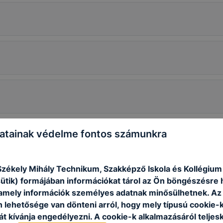
atainak védelme fontos számunkra
zékely Mihály Technikum, Szakképző Iskola és Kollégium
sütik) formájában információkat tárol az Ön böngészésre 
amely információk személyes adatnak minősülhetnek. Az
n lehetősége van dönteni arról, hogy mely típusú cookie-
t kívánja engedélyezni. A cookie-k alkalmazásáról teljes