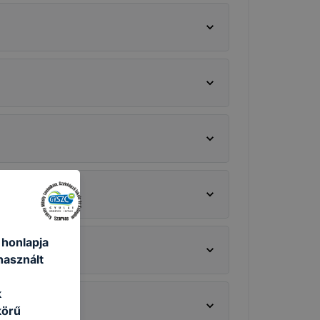
 honlapja
használt
k
körű