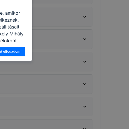
re, amikor
elkeznek.
llításait
kely Mihály
célokból
Ön a
et elfogadom
 vagy
g jobb
tése.
en modern
több
 de ezek
k célja
 lehetővé
kcióinak
ödni