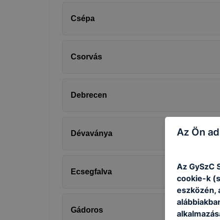
Csépa
Csorvás
Debrecen
Az Ön ad
Dévaványa
Az GySzC S
Ecsegfalva
cookie-k (
eszközén, 
alábbiakba
Gádoros
alkalmazásá