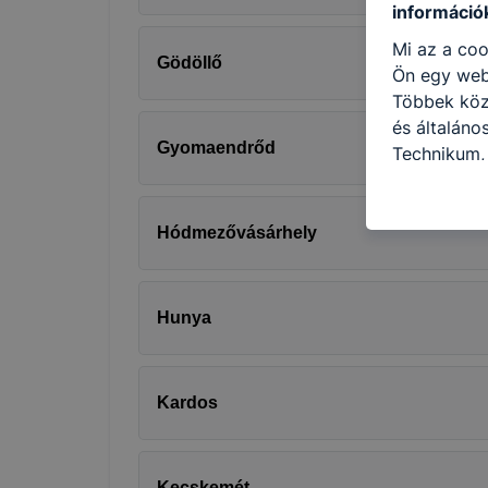
információ
Mi az a coo
Gödöllő
Ön egy web
Többek közö
és általán
Gyomaendrőd
Technikum,
használja: 
honlapot -a
használja l
Hódmezővásárhely
felhasználó
Hogyan elle
böngésző en
Hunya
böngésző a
általában m
honlapunk 
Kardos
tétele, a c
előfordulha
teljes körű
Kecskemét