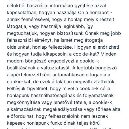
célokból használja: információ gyűjtése azzal
kapcsolatban, hogyan használja Ön a honlapot -
annak felmérésével, hogy a honlap melyik részeit
látogatja, vagy használja leginkább, így
Elsődleges szempontként a varrás
megtudhatjuk, hogyan biztosítsunk Önnek még jobb
megszerettetése, az érdeklődés felkeltése
felhasználói élményt, ha ismét meglátogatja
és a kreatív alkotás szerepel. A technikai
oldalunkat, honlap fejlesztése. Hogyan ellenőrizheti
hátteret az iskolában található Maker
és hogyan tudja kikapcsolni a cookie-kat? Minden
Space műhely adja, amely gépekkel,
modern böngésző engedélyezi a cookie-k
eszközökkel és segédanyagokkal is
beállításának a változtatását. A legtöbb böngésző
nagyon jól felszerelt. A hetente ismétlődő
alapértelmezettként automatikusan elfogadja a
foglalkozások sikerének kulcsa, hogy egy-
cookie-kat, de ezek általában megváltoztathatók.
egy alkalommal látványos sikereket
Felhívjuk figyelmét, hogy mivel a cookie-k célja
érhetnek el lelkes tanulóink, mivel izgalmas
honlapunk használhatóságának és folyamatainak
és hasznos dolgokat varrhatnak maguknak
megkönnyítése vagy lehetővé tétele, a cookie-k
vagy a családnak. De készültek már
alkalmazásának megakadályozása vagy törlése által
játékfigurák ajándékozásra óvodás
előfordulhat, hogy felhasználóink nem lesznek
gyermekeknek is.
képesek honlapunk funkcióinak teljes körű