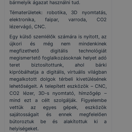
bármelyik ágazat használni tud.
Tématerületek: robotika, 3D nyomtatás,
elektronika, faipar, varroda, CO2
lézervágó, CNC.
Egy külső szemlélők számára is nyitott, az
újkori és még nem mindenkinek
megfizethető digitális technológiát
megismertető foglalkozásoknak helyet adó
teret biztosítottunk, ahol bárki
kipróbálhatja a digitális, virtuális világban
megalkotott dolgok térbeli kivetülésének
lehetőségeit. A telepített eszközök – CNC,
CO2 lézer, 3D-s nyomtató, hímzőgép –
mind ezt a célt szolgálják. Figyelembe
vettük az egyes gépek, eszközök
sajátosságait és ennek megfelelően
bútoroztuk be és alakítottuk ki a
helyiségeket.