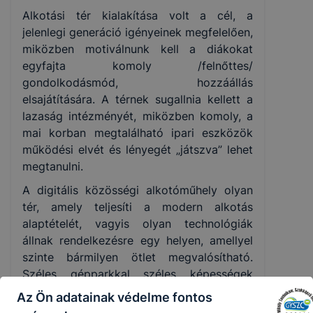
Alkotási tér kialakítása volt a cél, a
jelenlegi generáció igényeinek megfelelően,
miközben motiválnunk kell a diákokat
egyfajta komoly /felnőttes/
gondolkodásmód, hozzáállás
elsajátítására. A térnek sugallnia kellett a
lazaság intézményét, miközben komoly, a
mai korban megtalálható ipari eszközök
működési elvét és lényegét „játszva” lehet
megtanulni.
A digitális közösségi alkotóműhely olyan
tér, amely teljesíti a modern alkotás
alaptételét, vagyis olyan technológiák
állnak rendelkezésre egy helyen, amellyel
szinte bármilyen ötlet megvalósítható.
Széles gépparkkal széles képességek
elsajátítását és gyakorlását teszi lehetővé.
Az Ön adatainak védelme fontos
Egy hely a feladványok megoldására, az