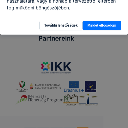
használatára, vagy a honlap a tervezettől eltérően
fog működni böngészőjében.
További lehetőségek
Mindet elfogadom
Partnereink