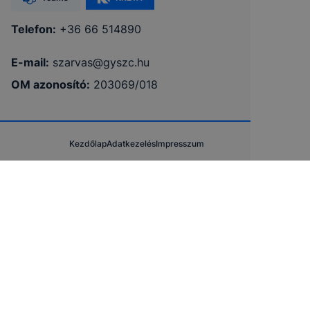
Telefon:
+36 66 514890
E-mail:
szarvas@gyszc.hu
OM azonosító:
203069/018
Kezdőlap
Adatkezelés
Impresszum