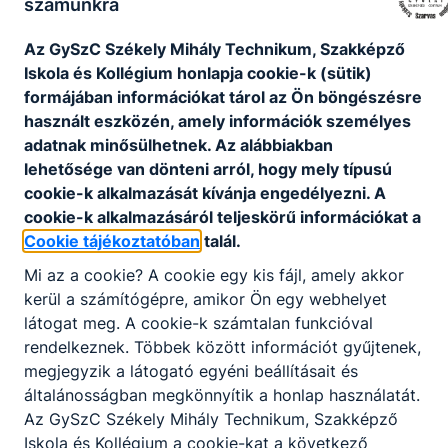
számunkra
elme kinyílására, a tervezésre, a kreatív
alkotásra, az új kihívásokra és játékra.
Az GySzC Székely Mihály Technikum, Szakképző
Iskola és Kollégium honlapja cookie-k (sütik)
formájában információkat tárol az Ön böngészésre
Szabás-varrás szakkör
használt eszközén, amely információk személyes
adatnak minősülhetnek. Az alábbiakban
A kollégiumban működő szabás –varrás
lehetősége van dönteni arról, hogy mely típusú
foglalkozásokon lehetőséget biztosítunk
cookie-k alkalmazását kívánja engedélyezni. A
kollégiumi diákjaink számára a jó
cookie-k alkalmazásáról teljeskörű információkat a
hangulatban végezhető alkotó
Cookie tájékoztatóban
talál.
kikapcsolódásra, ahol a varrni még nem
tudó, vagy abban bizonytalan diákjaink
Mi az a cookie? A cookie egy kis fájl, amely akkor
sikerélményt szerezhetnek a tevékenység
kerül a számítógépre, amikor Ön egy webhelyet
terén.
látogat meg. A cookie-k számtalan funkcióval
rendelkeznek. Többek között információt gyűjtenek,
megjegyzik a látogató egyéni beállításait és
általánosságban megkönnyítik a honlap használatát.
Az GySzC Székely Mihály Technikum, Szakképző
Iskola és Kollégium a cookie-kat a következő