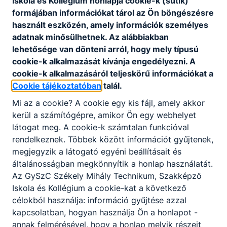
Iskola és Kollégium honlapja cookie-k (sütik)
pályázatunkat. Több éve már, hogy mindig van
formájában információkat tárol az Ön böngészésre
kiemelkedő zenei tehetséggel bíró diákunk.
használt eszközén, amely információk személyes
adatnak minősülhetnek. Az alábbiakban
Bővebben a projektről
lehetősége van dönteni arról, hogy mely típusú
cookie-k alkalmazását kívánja engedélyezni. A
cookie-k alkalmazásáról teljeskörű információkat a
Cookie tájékoztatóban
talál.
ERASMUS+ 2023
Mi az a cookie? A cookie egy kis fájl, amely akkor
kerül a számítógépre, amikor Ön egy webhelyet
Új év, új mobilitás - Székelyesek Görögországban A Gyulai
Szakképzési Centrum Székely Mihály Technikum 12
látogat meg. A cookie-k számtalan funkcióval
tanulója 2023. 06. 19 – től szakmai gyakorlatát töltötte
rendelkeznek. Többek között információt gyűjtenek,
Görögországban - Katerini - Paralián. Finanszírozása
megjegyzik a látogató egyéni beállításait és
Európai Uniós forrásból és a Tempus Közalapítvány által
általánosságban megkönnyítik a honlap használatát.
történt, a diákok számára ingyenesen.
Az GySzC Székely Mihály Technikum, Szakképző
Iskola és Kollégium a cookie-kat a következő
Bővebben a projektről
célokból használja: információ gyűjtése azzal
kapcsolatban, hogyan használja Ön a honlapot -
annak felmérésével, hogy a honlap melyik részeit