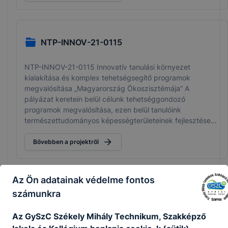
NTP-INNOV-21-0115
NTP-INNOV-21-0115 Innovatív tanulási környezet
kialakítása és komplex tehetségsegítő programok
megvalósítása „Magyarország Ökoszisztémája” A
pályázat keretein belül célunk tehetséggondozó
programok megvalósítása, ezen belül tanulóink
természettudományos képességterületeinek fejlesztése
tanítási órákon kívül és szabadidős foglalkozásokon.
Fontos az eredményes tanulás elősegítése, kiscsoportos
Bővebben a projektről
foglalkozások biztosítása, emellett a tanulók
motiváltságának fokozása, az élményszerű tanulás
feltételeinek megteremtése.
Az Ön adatainak védelme fontos
NTP-INNOV-22-0166
számunkra
Az GySzC Székely Mihály Technikum, Szakképző
Ismét nyert a tehetséggondozói pályázatunk. Az idén
Hangol-óra zenekar megvalósítására adtuk be a