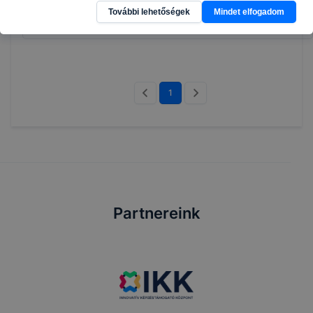
További lehetőségek
Mindet elfogadom
Bővebben a projektről
1
Partnereink