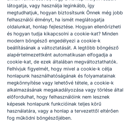
látogatja, vagy használja leginkább, így
NTP-Tehetség-23
megtudhatjuk, hogyan biztosítsunk Önnek még jobb
felhasználói élményt, ha ismét meglátogatja
„Tehetségközelben” A Kulturális és Innovációs
oldalunkat, honlap fejlesztése. Hogyan ellenőrizheti
Minisztérium megbízásából a Nemzeti Kulturális
és hogyan tudja kikapcsolni a cookie-kat? Minden
Támogatáskezelő nyílt pályázatot hirdetett a
„Tehetségközelben” – komplex tehetséggondozó
modern böngésző engedélyezi a cookie-k
programok támogatására.
beállításának a változtatását. A legtöbb böngésző
alapértelmezettként automatikusan elfogadja a
Bővebben a projektről
cookie-kat, de ezek általában megváltoztathatók.
Felhívjuk figyelmét, hogy mivel a cookie-k célja
honlapunk használhatóságának és folyamatainak
megkönnyítése vagy lehetővé tétele, a cookie-k
NTP-TEHETSEG-25-0114
alkalmazásának megakadályozása vagy törlése által
előfordulhat, hogy felhasználóink nem lesznek
„Mini a menő – Makett világ” A Kulturális és Innovációs
képesek honlapunk funkcióinak teljes körű
Minisztérium megbízásából a Nemzeti Kulturális
használatára, vagy a honlap a tervezettől eltérően
Támogatáskezelő nyílt pályázatot hirdetett a
fog működni böngészőjében.
„Tehetségközelben” – komplex tehetséggondozó
programok támogatására.