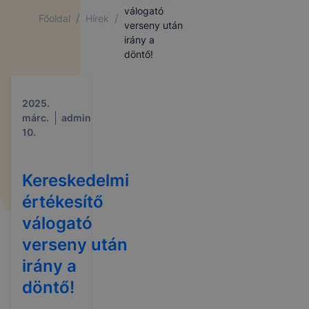
válogató
/
/
Főoldal
Hírek
verseny után
irány a
döntő!
2025.
márc.
admin
10.
Kereskedelmi
értékesítő
válogató
verseny után
irány a
döntő!