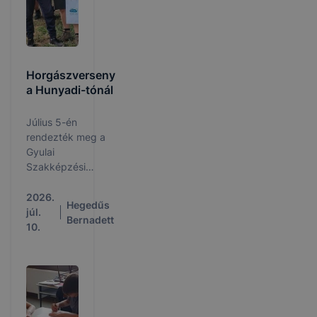
Horgászverseny
a Hunyadi-tónál
Július 5-én
rendezték meg a
Gyulai
Szakképzési
Centrum
„Centrum Kupa”-
2026.
Hegedűs
ját, egy
júl.
Bernadett
horgászversenyt,
10.
amelynek a
gyulai Hunyadi-
tó adott otthont.
Iskolánkat egy
háromfős csapat
képviselte: