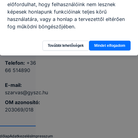
Kollégium
előfordulhat, hogy felhasználóink nem lesznek
képesek honlapunk funkcióinak teljes körű
használatára, vagy a honlap a tervezettől eltérően
5540 Szarvas,
fog működni böngészőjében.
Vajda Péter
utca 20.
További lehetőségek
Mindet elfogadom
Teams
KRÉTA
Telefon:
+36
66 514890
E-mail:
szarvas@gyszc.hu
OM azonosító:
203069/018
dőlap
Adatkezelés
Impresszum