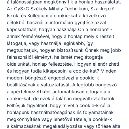
általánosságban megkönnyítik a honlap használatát.
Az GySzC Székely Mihály Technikum, Szakképző
Iskola és Kollégium a cookie-kat a következő
célokból használja: információ gyűjtése azzal
kapcsolatban, hogyan használja Ön a honlapot -
annak felmérésével, hogy a honlap melyik részeit
látogatja, vagy használja leginkább, így
megtudhatjuk, hogyan biztosítsunk Önnek még jobb
felhasználói élményt, ha ismét meglátogatja
oldalunkat, honlap fejlesztése. Hogyan ellenőrizheti
és hogyan tudja kikapcsolni a cookie-kat? Minden
modern böngésző engedélyezi a cookie-k
Gyulai SZC
beállításának a változtatását. A legtöbb böngésző
Székely
alapértelmezettként automatikusan elfogadja a
Mihály
cookie-kat, de ezek általában megváltoztathatók.
Felhívjuk figyelmét, hogy mivel a cookie-k célja
Technikum,
honlapunk használhatóságának és folyamatainak
Szakképző
megkönnyítése vagy lehetővé tétele, a cookie-k
Iskola és
alkalmazásának megakadályozása vagy törlése által