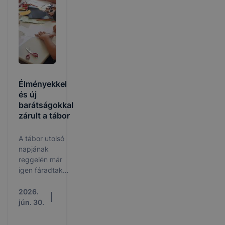
Molnár Mihály
oktató, fia,
Molnár Bence,
valamint volt
kollégánk,
Petruska László.
A nyolcórás
maratoni
Élményekkel
küzdelem után
és új
sikerült a
barátságokkal
negyedik helyet
zárult a tábor
megszerezniük.
A tábor utolsó
napjának
reggelén már
igen fáradtak
voltak a
gyerekek. Az
2026.
ismerkedős játék,
jún. 30.
valamint a mese
és a bábjáték